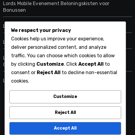
Lords Mobile Evenement Beloningskisten voor
Bonussen
Lords Mobile Giftcodes Voor Speciale Gelegenheden
We respect your privacy
Cookies help us improve your experience,
Lords Mobile Giftcodes Voor Uitdagingen
deliver personalized content, and analyze
traffic. You can choose which cookies to allow
Lords Mobile Maandelijkse Pakketbonussen voor
by clicking
Customize
. Click
Accept All
to
Gemeenschapsbeloningen
consent or
Reject All
to decline non-essential
Lords Mobile Giftcodes Voor Promoties
cookies.
Customize
pteryx.net
Reject All
Accept All